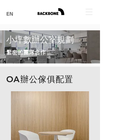
EN
小坪數辦公室規劃
緊密的團隊合作
OA辦公傢俱配置