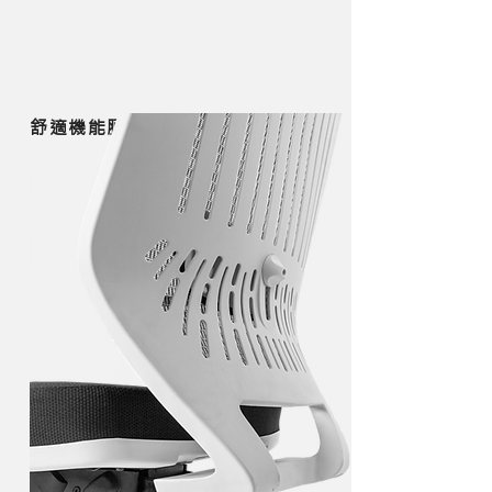
​舒適機能腰靠