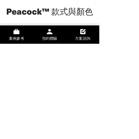
Peacock™ 款式與顏色
​椅框選色
案例參考
預約體驗
方案諮詢
WHITE
BLACK
椅背布款
​>更多家飾布選擇
BK-01M
BK-02M
BK-04M
BK-05M
BK-06M
BK-07M
BK-08M
BK-09M