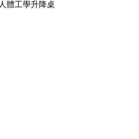
sk 人體工學升降桌
Dual Dyback®
對
座
升
降,
新
型
態
辦
公
首
選