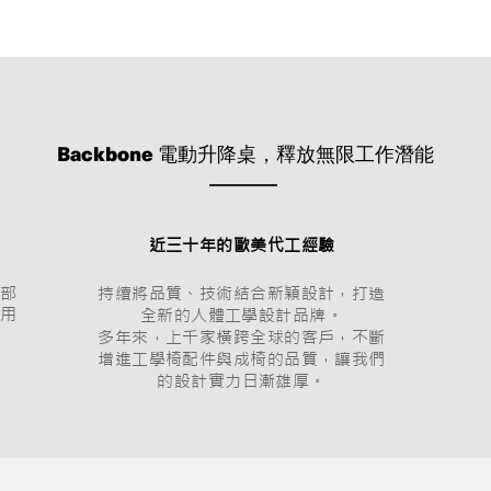
Backbone 電動升降桌，釋放無限工作潛能
近三十年的歐美代工經驗
部
持續將品質、技術結合新穎設計，打
造
用
全新的人體工學設計品牌。
多年來，上千家橫跨全球的客戶，不斷
增進工學椅配件與成椅的品質，讓我們
的設計實力日漸雄厚。