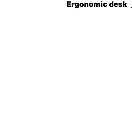
Ergonomic de
Dyback04®
雙
馬
達
設
計，
超
靜
音
輕
巧
工
作
夥
伴