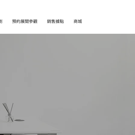
劃
預約展間參觀
銷售據點
商城
EN