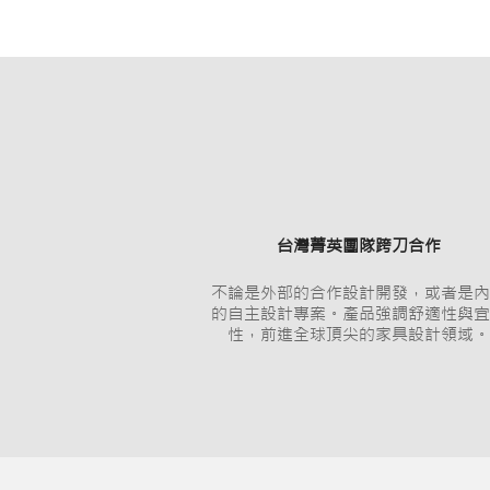
台灣菁英團隊跨刀合作
不論是外部的合作設計開發，或者是內
的自主設計專案。產品強調舒適性與宜
性，前進全球頂尖的家具設計領域。