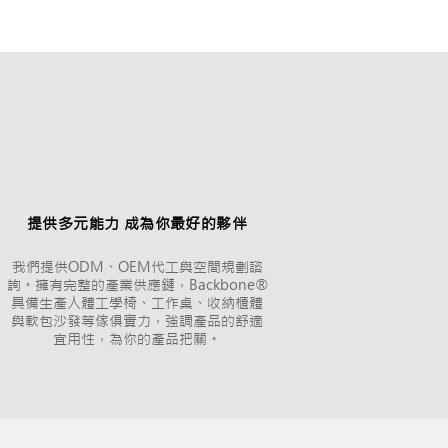
​提供多元能力 成為你最好的夥伴
我們提供ODM、OEM代工與空間規劃諮
詢。擁有完整的產業供應鏈，Backbone®
具備生產人體工學椅、工作桌、收納櫃體
與軟包沙發等傢俱實力，強調產品的舒適
宜用性，為你的產品把關。