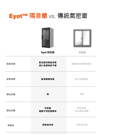
Eyot™
vs.
隔音艙
傳統氣密窗