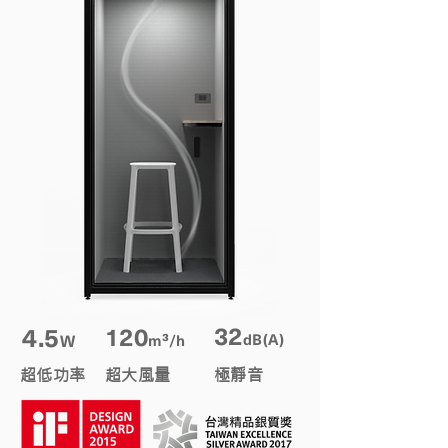
32
​4.5
120
W
dB(A)
m³/h
​超低功率
​超大風量
​極靜音​