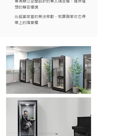
專為辦公空間設計的單⼈隔⾳艙，提供理
想的靜⾳環境
比起氣密窗的無法移動，就算搬家你也得
帶上的隔音艙