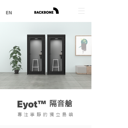
EN
Eyot™
​隔音艙
專注寧靜的獨立島嶼