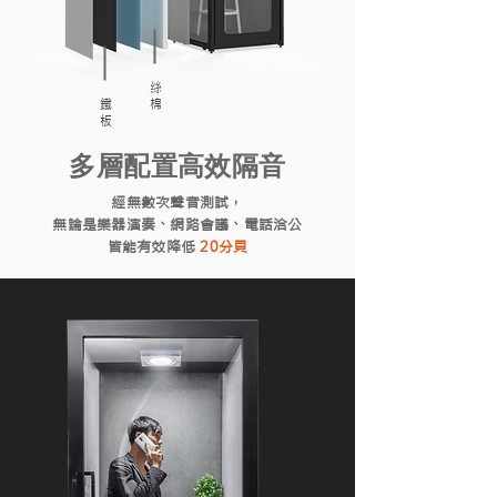
絲
鐵
棉
板
多層配置高效隔音
經無數次聲音測試，
無論是樂器演奏、網路會議、電話洽公
​皆能有效降低
20分貝