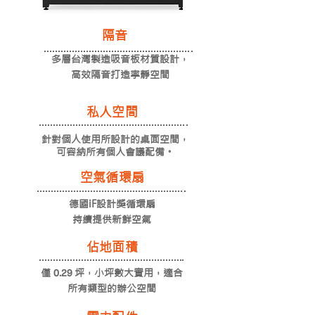
​隔音
多層台灣製造吸音板材質設計，
​高效隔音打造寧靜空間
​私人空間
針對個人使用所設計的桌面空間，
​可容納所有個人會議配備。
​空氣循環扇
德國iF設計獎循環扇
持續提供新鮮空氣
佔地面積
0.29
僅
坪，小坪數大實用，
​適合
所有類型的辦公空間