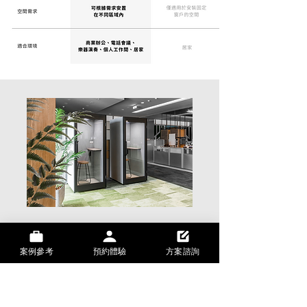
電話會議
案例參考
預約體驗
方案諮詢
個人直播間
獨立辦公室
整座空間自動降噪