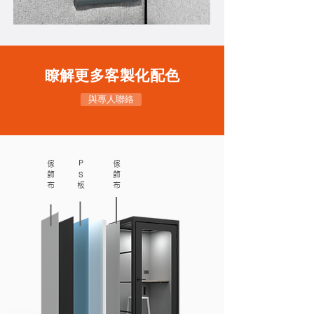
瞭解更多客製化配色
與專人聯絡
​P
傢
傢
S
飾
飾
布
​板
布