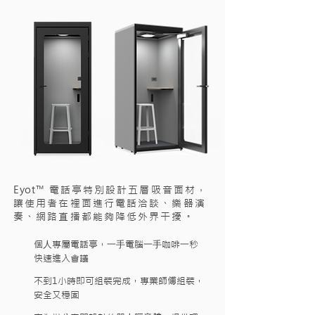
Eyot™
電話亭特別設計五層吸音面材，
讓使用者在裡面進行電話洽談、樂器演
奏、
網路直播都能夠降低外界干擾。
個⼈專屬電話亭，⼀⼿電腦⼀⼿咖啡⼀秒
快速進入會議
不到1小時即可組裝完成，專業師傅組裝，
安全又穩固