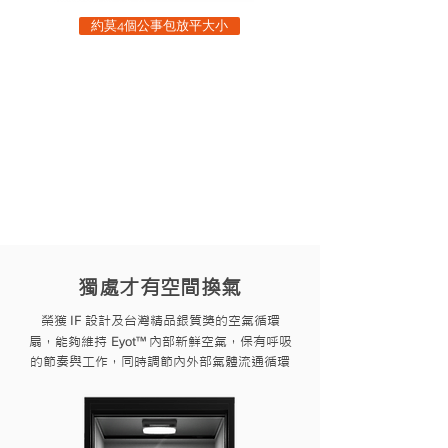
約莫4個公事包放平大小
獨處才有空間換氣
IF
榮獲
設計及台灣精品銀質獎的空氣循環
Eyot™
扇，能夠維持
內部新鮮空氣，
保有呼吸
的節奏與工作，同時調節內外部氣體流通循環