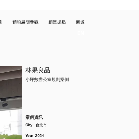
劃
預約展間參觀
銷售據點
商城
EN
林果良品
小坪數辦公室規劃案例
​案例資訊
City
台北
市
Year
2024