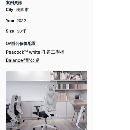
​案例資訊
City
桃園市
Year
2022
Size
30坪
OA辦公傢俱配置
Peacock™ white 孔雀工學椅
​Balance®辦公桌