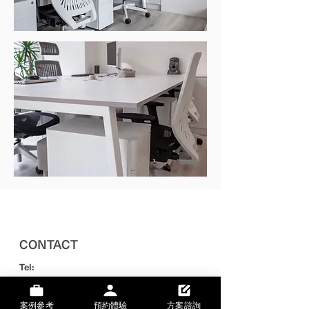
CONTACT
Tel:
+886 2 2356 9828
案例參考
預約體驗
方案諮詢
Mail: