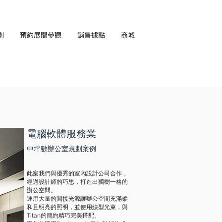
劃
預約展間參觀
銷售據點
商城
EN
​電腦軟體服務業
中坪數辦公室規劃案例
此案我們與優秀的室內設計公司合作，
經過設計師的巧思，打造出獨樹一格的
辦公空間。
運用大量的間接光源讓辦公空間充滿柔
和且明亮的照明，並使用線型光束，與
Titan的簡約精巧完美搭配。