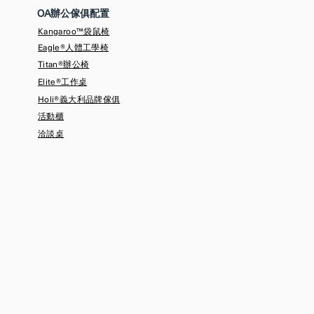
OA辦公傢俱配置
Kangaroo™袋鼠椅
Eagle®人體工學椅
Titan®辦公椅
Elite®工作桌
Holi®義大利品牌傢俱
活動櫃
​洽談桌