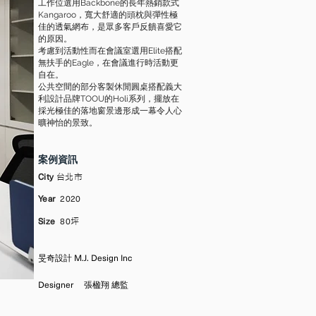
工作位選用Backbone的長年熱銷款式
Kangaroo，寬大舒適的頭枕與彈性極
佳的透氣網布，是眾多客戶反饋喜愛它
的原因。
考慮到活動性而在會議室選用Elite搭配
無扶手的Eagle，在會議進行時活動更
自在。
公共空間的部分客製休閒圓桌搭配義大
利設計品牌TOOU的Holi系列，擺放在
採光極佳的落地窗景邊形成一幕令人心
曠神怡的景致。
案例資訊
City
台北市
Year
2020
Size
80
坪
旻奇設計 M.J. Design Inc
Designer
張楹翔 總監