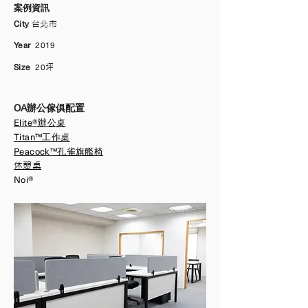
​案例資訊
City
台北市
Year
2019
Size
20
坪
OA辦公傢俱配置
Elite®辦公桌
Titan™工作桌
Peacock™孔雀旗艦椅
​休憩桌
Noi®