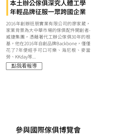
本土辦公傢俱深究人體工學
年輕品牌征服一眾跨國企業
2016年創辦班朋實業有限公司的廖家葳，
家業背景為大中華市場的傢俱配件開創者-
威捷集團，憑藉著代工辦公傢俱30年的根
基，他在2016年自創品牌Backbone，僅僅
花了7年便經手可口可樂、海尼根、麥當
勞、KKday等...
Describe what you offer here. Add a
點我看報導
few choice words and a stunning pic to
engage your audience and get them to
click.
參與國際傢俱博覽會