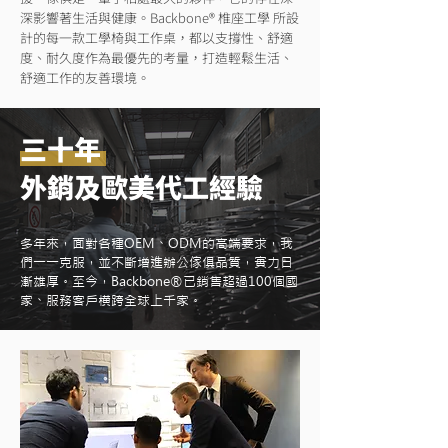
深影響著生活與健康。Backbone® 椎座工學 所設
計的每一款工學椅與工作桌，都以支撐性、舒適
度、耐久度作為最優先的考量，打造輕鬆生活、
舒適工作的友善環境。
三十年
外銷及歐美代工經驗
多年來，面對各種OEM、ODM的高端要求，我
們一一克服，並不斷增進辦公傢俱品質，實力日
漸雄厚。至今，Backbone®已銷售超過100個國
家、服務客戶橫跨全球上千家。