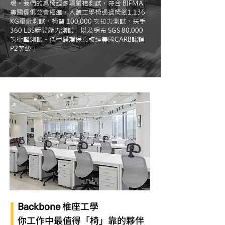
場。我們的桌椅經多項嚴格測試，符合 BIFMA
美國傢俱公會標準。人體工學椅通過椅腳1,136
KG重量測試、椅背 100,000 次拉力測試、扶手
360 LBS瞬間壓力測試，以及網布 SGS 80,000
次衝擊測試。低甲醛環保桌板經美國CARB認證
P2等級。
Backbone
椎座工學
你工作中最值得「椅」靠的夥伴