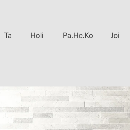
Ta
Holi
Pa.He.Ko
Joi