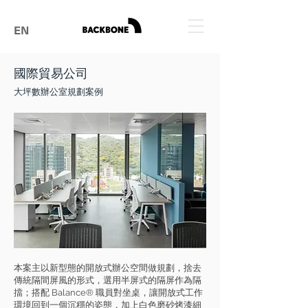
EN
國際貿易公司
大坪數辦公室規劃案例
本案主以新型態的開放式辦公空間做規劃，捨去
傳統隔間屏風的形式，選用半屏式的隔屏作為隔
擋；搭配 Balance® 職員對坐桌，讓開放式工作
環境回到一個沉穩的姿態，加上白色磨砂烤漆細