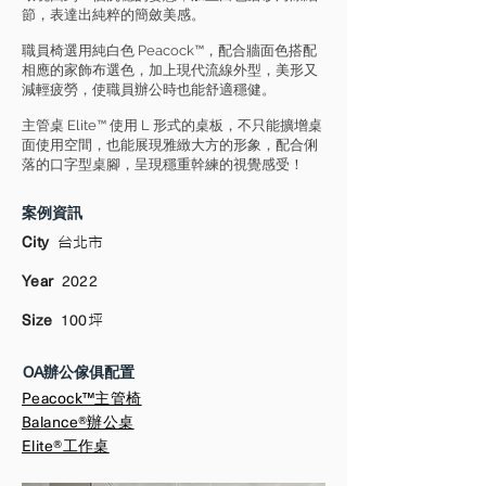
節，表達出純粹的簡斂美感。
職員椅選用純白色 Peacock™，配合牆面色搭配
相應的家飾布選色，加上現代流線外型，美形又
減輕疲勞，使職員辦公時也能舒適穩健。
主管桌 Elite™ 使用 L 形式的桌板，不只能擴增桌
面使用空間，也能展現雅緻大⽅的形象，配合俐
落的口字型桌腳，呈現穩重幹練的視覺感受！
案例資訊
City
台北市
Year
2022
Size
100
坪
OA辦公傢俱配置
Peacock™主管椅
Balance®辦公桌
Elite®工作桌