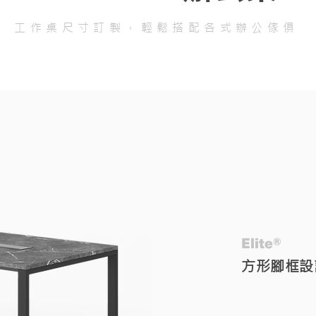
工作桌尺寸訂製，輕鬆搭配各式辦公傢俱
Elite®
​方形腳框設