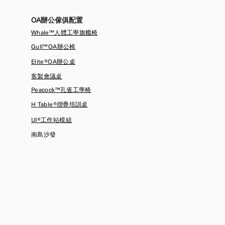
OA辦公傢俱配置
Whale™人體工學旗艦椅
Gull™OA辦公椅
Elite®OA辦公桌
​客製會議桌
Peacock™孔雀工學椅
H Table®摺疊培訓桌
UI®工作站模組
​南島沙發