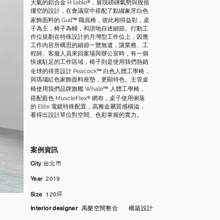
®
大氣的鋁合金 H table
，展現磅礡氣勢與脫俗
摟空的設計，在會議室中搭配了點綴象牙白色
™
家飾面料的 Gull
職員椅，彼此相得益彰，桌
子為主，椅子為輔，和諧地自述細節。行動工
作位規劃在特殊設計的月灣型工作位上，因應
工作內容所構思的細節一覽無遺，讓業務、工
程師、客服人員來回案場與辦公室時，有一個
快速駐足的工作區域，椅子則是使用我們熱銷
™
全球的得意設計 Peacock
白色人體工學椅，
與瑪瑙紅色家飾面料座墊，更顯特色。主管桌
™
椅使用我們品牌旗艦 Whale
人體工學椅，
®
搭配藍色 MuscleFlex
網布，桌子使用俐落
的 Elite 電鍍特殊配置，高雅金屬質感橫溢，
看得出設計單位對空間、色彩掌握的實力。
案例資訊
City
台北市
Year
2019
Size
120
坪
Interior designer
禹樂空間整合
構築設計