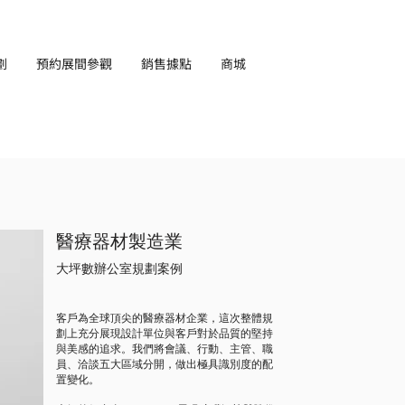
劃
預約展間參觀
銷售據點
商城
EN
​醫療器材製造業
大坪數辦公室規劃案例
客戶為全球頂尖的醫療器材企業，這次整體規
劃上充分展現設計單位與客戶對於品質的堅持
與美感的追求。我們將會議、行動、主管、職
員、洽談五大區域分開，做出極具識別度的配
置變化。