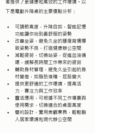
者提供了更健康和高效的工作環境。以
下是電動升降桌的主要優點分析：
可調節高度，升降自如，智能記憶
功能讓你找到最舒服的姿勢
改善坐姿，避免久坐的腰痠背痛導
致姿勢不良，打造健康辦公空間
減輕疲勞，切換站姿，促進血液循
環，緩解長時間工作帶來的疲勞
輔助身材管理，避免久坐引起的身
材變差，如脂肪堆積、屁股變大
提供更舒適的工作環境，提高活
力、專注力與工作效率
靈活應用，可根據不同工作場景與
使用需求，切換適合的桌面高度
簡約設計，實用美觀兼具，輕鬆融
入居家環境和現代辦公空間