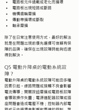
電路板元件過載或老化而損壞
電路板出現短路或斷路
機構齒輪磨損
傳動帶損壞或斷裂
軸承磨損
除了在日常注意使用方式，最好的解法
就是在問題出現前優先選擇可信賴有保
障的品牌，確保在出現故障時能夠迅速
得到解決。
Q5 電動升降桌的電動系統故
障？
電動升降桌的電動系統故障可能由多種
因素引起。線路問題或接觸不良會影響
電流傳導；開關按鈕磨損或電路板故障
會導致操作失靈；電源適配器故障或插
座問題會造成電壓不穩；控制器內部電
路或元件損壞會影響對馬達的控制....等