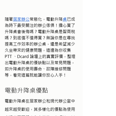
隨著
居家辦公
常態化，電動升降
桌
已成
為時下最受關注的辦公傢俱！擔心買了
升降桌會後悔嗎？電動升降桌是智商稅
嗎？到底值不值得買？無論你是在尋找
提高工作效率的辦公桌，還是希望減少
久坐帶來的健康問題，這邊為你收集 
PTT 、Dcard 論壇上的真實評價，整理
出電動升降桌的優缺點以及常見問題，
如升降桌的使用壽命、故障維修問題
等，看完這篇就能讓你放心入手！
電動升降桌優點
電動升降桌在居家辦公和現代辦公室中
越來越受歡迎，其多樣化的優點為使用