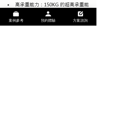
高承重能力：150KG 的超高承重能
力，螢幕主機安心放置，自由擺設
工作檯面
案例參考
預約體驗
方案諮詢
極致靜音升降：在升降過程中保持
安靜，不干擾工作，營造安靜舒適
的工作環境
一鍵升降：只需三秒鐘，即可從 
60cm 調整至 123cm，輕鬆打破一
般桌子的高度限制
Backbone 椎座工學
是台灣知名傢俱設
計品牌，願景是成為每個人生活的完美
支撐、給予最可靠的後援。產品皆出於
台灣設計團隊，強調舒適性與宜用性，
全線產品皆通過最高歐美的驗貨標準，
前進全球頂尖的家具設計領域。更多商
品可以
逛逛品牌官網
，還能就近門市
預
約客製化體驗
，讓你先試坐、安心買！