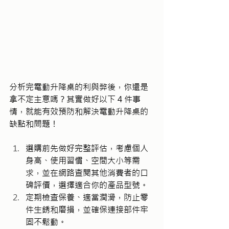
分析完電動升降桌的利與弊後，你還是
拿不定主意嗎？其實做好以下 4 件事
情，就能有效預防和解決電動升降桌的
缺點和問題！
選購前先做好完整評估，考慮個人
身高、使用習慣、空間大小等需
求，並在網路查閱其他消費者的口
碑評價，選擇適合你的產品型號。
定期檢查保養、適當潤滑，防止零
件生銹和磨損，並確保連接部件牢
固不鬆動。