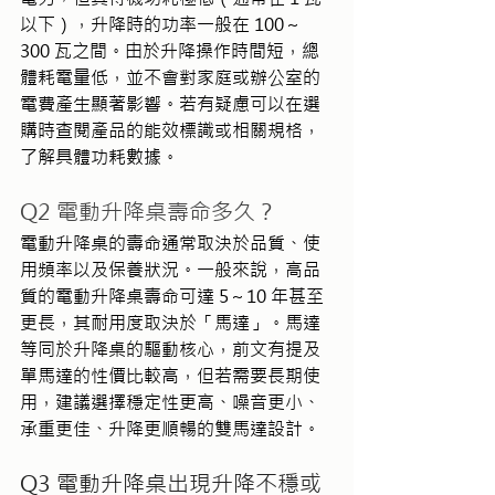
以下），升降時的功率一般在 100～
300 瓦之間。由於升降操作時間短，總
體耗電量低，並不會對家庭或辦公室的
電費產生顯著影響。若有疑慮可以在選
購時查閱產品的能效標識或相關規格，
了解具體功耗數據。
Q2 電動升降桌壽命多久？
電動升降桌的壽命通常取決於品質、使
用頻率以及保養狀況。一般來說，高品
質的電動升降桌壽命可達 5～10 年甚至
更長，其耐用度取決於「馬達」。馬達
等同於升降桌的驅動核心，前文有提及
單馬達的性價比較高，但若需要長期使
用，建議選擇穩定性更高、噪音更小、
承重更佳、升降更順暢的雙馬達設計。
Q3 電動升降桌出現升降不穩或