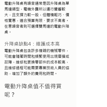
電動升降桌有噪音通常是因升降桌為單
馬達類型，電機外露所以運行聲響較
大，且支撐力較一般，但體積輕巧、價
格實惠，適合預算有限、要求不高者。
在意噪音者則可選擇雙馬達的電動升降
桌。
升降桌缺點4：維護成本高
電動升降桌包含許多複雜的機械零件，
可能會隨著時間和頻繁使用出現磨損或
故障，維修和更換零部件的成本較高，
且維修過程可能需要專業技術人員的協
助，增加了額外的費用和時間。
電動升降桌值不值得買
呢？