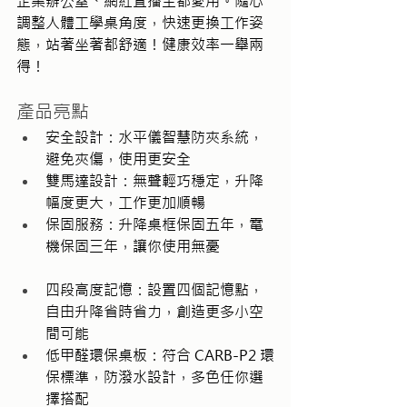
企業辦公室、網紅直播主都愛用。隨心
調整人體工學桌角度，快速更換工作姿
態，站著坐著都舒適！健康效率一舉兩
得！
產品亮點
安全設計：水平儀智慧防夾系統，
避免夾傷，使用更安全
雙馬達設計：無聲輕巧穩定，升降
幅度更大，工作更加順暢
保固服務：升降桌框保固五年，電
機保固三年，讓你使用無憂
四段高度記憶：設置四個記憶點，
自由升降省時省力，創造更多小空
間可能
低甲醛環保桌板：符合 CARB-P2 環
保標準，防潑水設計，多色任你選
擇搭配