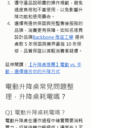
遵守產品說明書的操作規範，避免
過度負荷和不當使用，以免影響升
降功能和使用壽命。
選擇有提供保固與完整售後服務的
品牌，消費更有保障。如知名傢具
設計品牌
Backbone 椎座工學
 提供
桌款 5 年保固與業界最強 10 年保
修，品質保證以減輕消費者疑慮。
延伸閱讀：
【升降桌推薦】電動 vs. 手
動，選擇適合你的升降方式
電動升降桌常見問題整
理，升降桌耗電嗎？
Q1 電動升降桌耗電嗎？
電動升降桌在運作過程中確實需要消耗
電力，但其待機功耗極低（通常在 1 瓦