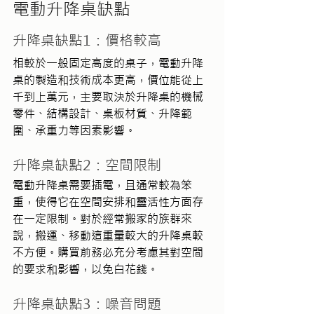
電動升降桌缺點
升降桌缺點1：價格較高
相較於一般固定高度的桌子，電動升降
桌的製造和技術成本更高，價位能從上
千到上萬元，主要取決於升降桌的機械
零件、結構設計、桌板材質、升降範
圍、承重力等因素影響。
升降桌缺點2：空間限制
電動升降桌需要插電，且通常較為笨
重，使得它在空間安排和靈活性方面存
在一定限制。對於經常搬家的族群來
說，搬運、移動這重量較大的升降桌較
不方便。購買前務必充分考慮其對空間
的要求和影響，以免白花錢。
升降桌缺點3：噪音問題