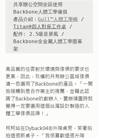
共享辦公空間全區使用
Backbone人體工學傢俱

產品介紹：
Gull™人體工學椅
 / 
Titan®四人對座工作桌
 / 
配件: 2.5吸音屏風 / 
Backbone全金屬人體工學螢幕
架
高品質的住客對於環境與傢俱的要求也
更高，因此，玖樓的共有辦公區域傢俱
清一色選用了Backbone的產品。「一開
始接觸到是合作業主的推薦，並藉此認
識了Backbone的創辦人。置辦璞園時就
覺得一定要選用這個台灣設計製造的人
體工學傢俱品牌！」
柯柯站在Dyback04®升降桌旁，笑著拍
拍這張新桌子。「我很喜歡這張升降