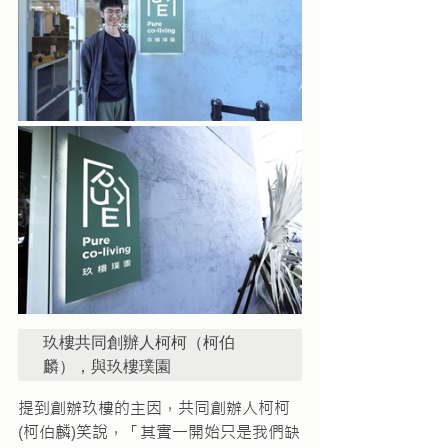
玖樓共同創辦人柯柯（柯伯
麟），與玖樓璞園
提到創辦玖樓的主因，共同創辦人柯柯
(柯伯麟)笑說，「其實一開始只是我們缺