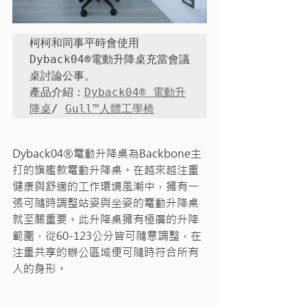
柯柯和同事平時會使用
Dyback04®電動升降桌充當會議
桌討論公事。

產品介紹：
Dyback04® 電動升
降桌
/ 
Gull™人體工學椅
Dyback04®電動升降桌為Backbone主
打的旗艦款電動升降桌。在越來越注重
健康與舒適的工作環境風潮中，擁有一
張可隨時調整站姿與坐姿的電動升降桌
就至關重要。此升降桌擁有極廣的升降
範圍，從60-123公分皆可隨意調整，在
注重共享的辦公區域便可隨時符合所有
人的身形。