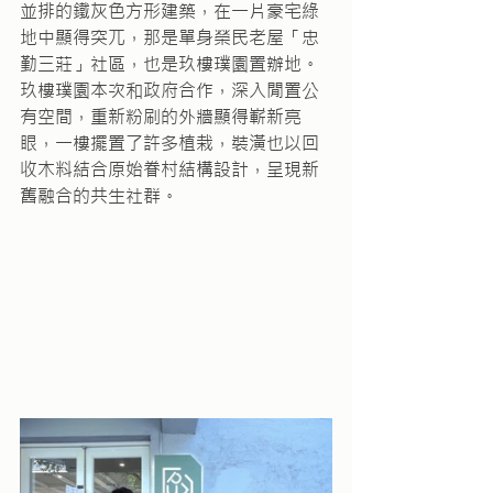
並排的鐵灰色方形建築，在一片豪宅綠
地中顯得突兀，那是單身榮民老屋「忠
勤三莊」社區，也是玖樓璞園置辦地。
玖樓璞園本次和政府合作，深入閒置公
有空間，重新粉刷的外牆顯得嶄新亮
眼，一樓擺置了許多植栽，裝潢也以回
收木料結合原始眷村結構設計，呈現新
舊融合的共生社群。