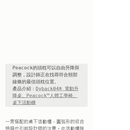
Peacock的頭枕可以自由升降與
調整，設計師正在找尋符合頸部
線條的最佳頭枕位置。

產品介紹：
Dyback04® 電動升
降桌
、
Peacock™人體工學椅
、
桌下活動櫃
一旁搭配的桌下活動櫃，圓弧形的收合
抽屜也引起設計師的注意。此活動櫃除