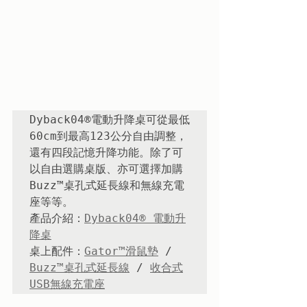
Dyback04®電動升降桌可從最低
60cm到最高123公分自由調整，
還有四段記憶升降功能。除了可
以自由選購桌版、亦可選擇加購
Buzz™桌孔式延長線和無線充電
座等等。

產品介紹：
Dyback04® 電動升
降桌
桌上配件：
Gator™滑鼠墊
 / 
Buzz™桌孔式延長線
 / 
收合式
USB無線充電座