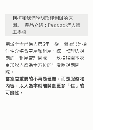
柯柯和我們說明玖樓創辦的原
因。 產品介紹：
Peacock™人體
工學椅
創辦至今已邁入第6年，從一開始只是擔
任仲介媒合空屋和租屋、統一整理與規
劃的「租屋管理團隊」，玖樓璞園本次
更加深入成為全方位的生活圈規劃團
隊。
當空間重要的不再是硬體，而是服務和
內容，以人為本就能開創更多「住」的
可能性。