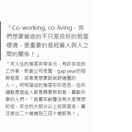
「Co-working, co-living，我
們想要營造的不只是良好的租屋
環境，更重要的是經營人與人之
間的關係！」
「來入住的房客非常多元，有許多自由
工作者、新創公司老闆、gap year的短
期租客，或者是想要跳脫舒適圈的
人。」柯柯描述的房客形形色色，但共
通點是這些人都是需要新刺激，喜歡共
享的人們。「其實年齡層沒有大家預想
的低，來住的大部分以上班族居多，廣
泛度從二十幾歲到三四十歲都有！」