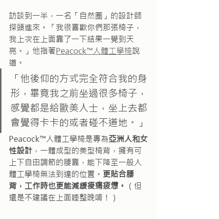
訪談到一半，一名「自然圈」的設計師
探頭進來。「我很喜歡你們那張椅子，
我上次在上面靠了一下結果一覺到天
亮。」他指著
Peacock™人體工學椅
說
道。
「他後仰的方式完全符合我的身
形，畢竟我之前坐過很多椅子，
感覺都是給歐美人士，坐上去都
會覺得卡卡的或者碰不道地。」
Peacock™人體工學椅是專為
亞洲人和女
性設計
，一體成型的美型椅背，擁有可
上下自由調節的腰靠，能下降至一般人
體工學椅無法到達的位置。
更貼合腰
背，工作時也更能減緩痠痛疲憊。
（但
還是不建議在上面睡整晚唷！）