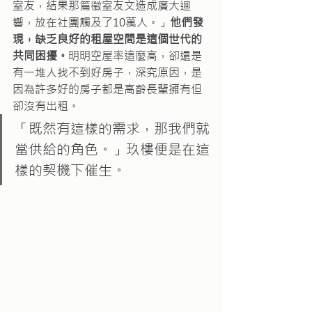
室友，結果那篇徵室友文造成廣大迴
響，放在社團觸及了10萬人。」
他們發
現，缺乏良好的租屋空間是這個世代的
共同困擾。
明明空屋率這麼高，卻還是
有一堆人找不到好房子，深究原因，是
因為許多好的房子都是高齡長輩擁有但
卻沒有出租。
「既然有這樣的需求，那我們就
當供給的角色。」玖樓便是在這
樣的契機下催生。