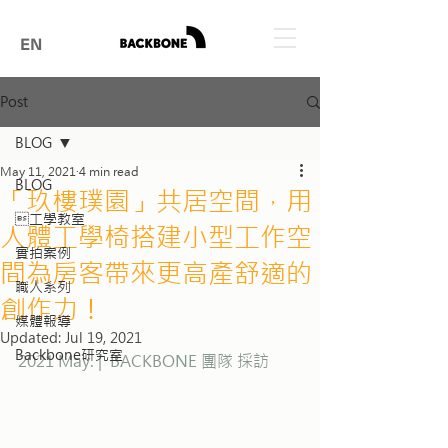
EN
Post
BLOG
May 11, 2021
4 min read
BLOG
「玖樓璞園」共居空間，用
工學教室
人體工學椅搭建小型工作空
實拍案例
間為房客帶來更高產舒適的
職人系列
創作力！
媒體報導
Updated:
Jul 19, 2021
Backbone研究室
2021 May. |  BACKBONE 團隊 採訪