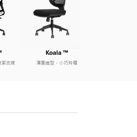
™
Koala ™
簡潔流線
​渾圓造型，小巧玲瓏