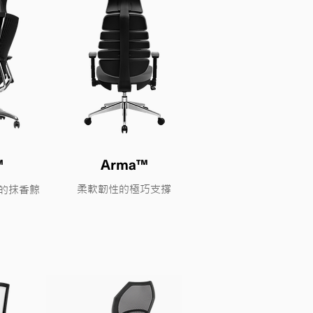
™
Arma™
柔軟韌性的極巧支撐
牌的抹香鯨