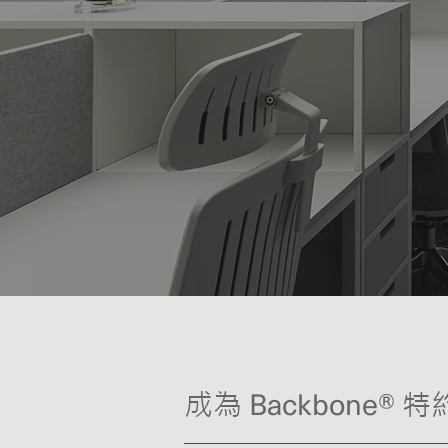
Backbone®
​成為
特