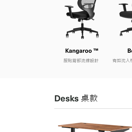
Kangaroo ™
B
服貼背部流線設計
​有如沈
Desks
​桌款