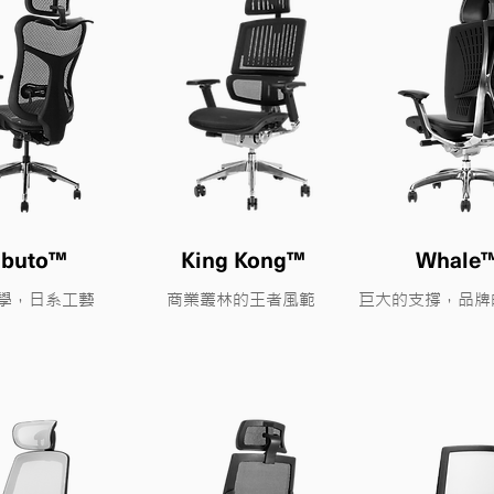
abuto™
King Kong™
Whale
美學，日系工藝
商業叢林的王者風範
​巨大的支撐，品