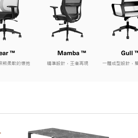
ear ™
Mamba ™
Gull 
入棕熊柔軟的懷抱
​精準設計，王者再現
​一體成型設計，