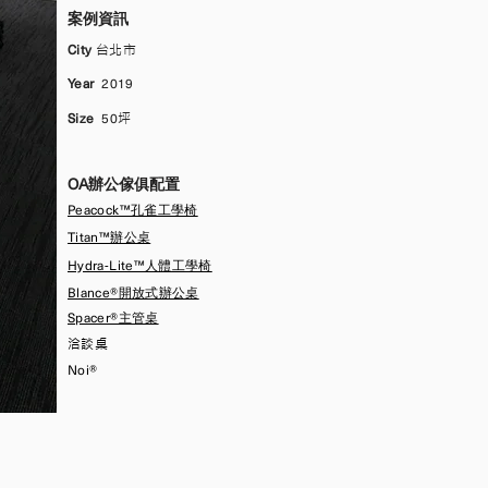
案例資訊
City
台北市
Year
2019
Size
50
坪
OA辦公傢俱配置
Peacock™孔雀工學椅
Titan™辦公桌
Hydra-Lite™人體工學椅
Blance®開放式辦公桌
Spacer®主管桌
​洽談桌
Noi®