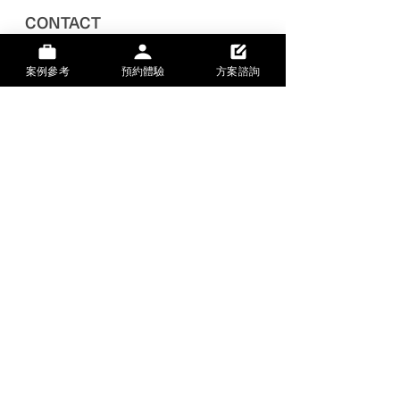
CONTACT
Tel:
+886 2 2356 9828
案例參考
預約體驗
方案諮詢
Mail:
hi@the-backbone.com
Address:
台灣台北市金山南路二段
十八號五樓
統編：
24755793
ABOUT US
品牌緣起
銷售據點
隱私政策