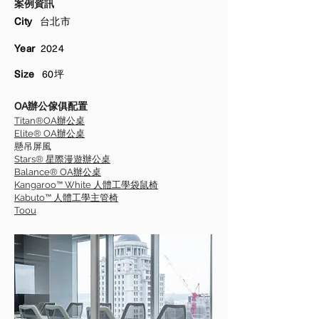
​案例資訊
City
台北
市
Year
2024
Size
60坪
OA辦公傢俱配置
Titan®OA辦公桌
Elite® OA辦公桌
懸吊屏風
Stars® 星際漫遊辦公桌
Balance® OA辦公桌
Kangaroo™ White 人體工學袋鼠椅
Kabuto™ 人體工學主管椅
Toou