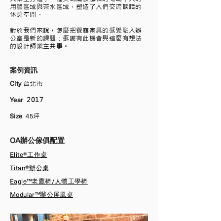
用餐區域與茶水區域，塑造了人們交流談話的
休憩空間。
​對於我們來說，怎麼把餐廳家具的感覺融入辦
公室是新的課題；感謝有此機會與這麼有想法
的設計師業主共事。
​案例資訊
City
台北市
Year
2017
Size
45
坪
OA辦公傢俱配置
Elite®工作桌
Titan®辦公桌
Eagle™老鷹椅/人體工學椅
Modular™辦公屏風桌