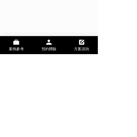
案例參考
預約體驗
方案諮詢
台南 BNS 體驗館
地址
台南市安定區海寮5-20號
電話預約
06-5937831