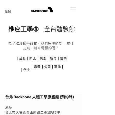
EN
椎座工學®
全台體驗館
為了維護試坐品質，我們採預約制， 前往
之前，請來電預約喔！
｜台北
｜新北
｜桃園
｜新竹
｜苗栗
｜嘉義
｜台南
｜高雄｜
｜台中
台北
Backbone
人體工學旗艦館 (預約制)
地址
台北市大安區金山南路二段18號5樓