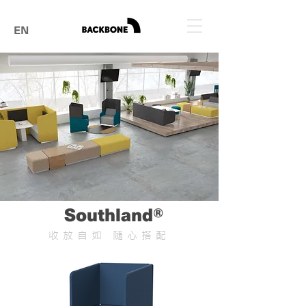
EN
Southland®
​收放自如 隨心搭配