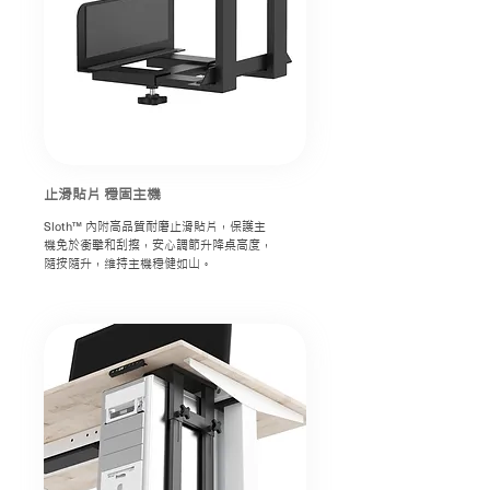
止滑貼片 穩固主機
Sloth™
內附高品質耐磨止滑貼片，保護主
機免於衝擊和刮擦，安心調節升降桌高度，
隨按隨升，維持主機穩健如山。