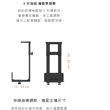
X
形旋鈕 轉動更輕鬆
設計師獨特開發 X 形調節件，
替換傳統轉軸，免工具調節。
操作上較易轉動，輕鬆更快速。
40 - 50 cm
13 - 23 cm
伸縮結構調節，適配主機尺寸
特殊設計的管材結構，能大幅調整寬