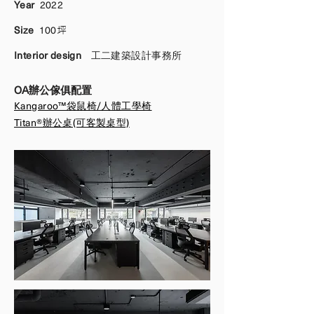
Year
2022
Size
100
坪
Interior design
工二建築設計事務所
OA辦公傢俱配置
Kangaroo™袋鼠椅/人體工學椅
Titan®辦公桌(可客製桌型)