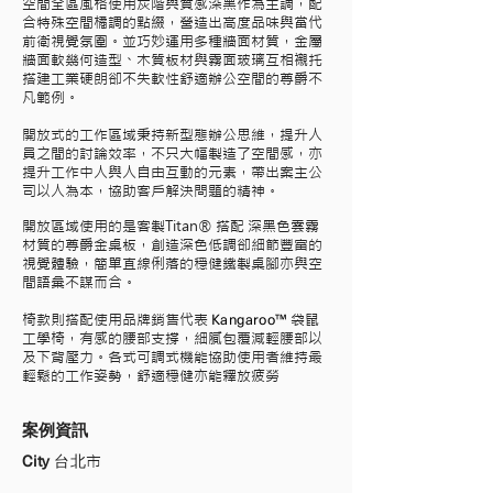
空間全區風格使用灰階與質感深黑作為主調，配
合特殊空間橘調的點綴，營造出高度品味與當代
前衛視覺氛圍。並巧妙運用多種牆面材質，金屬
牆面軟幾何造型、木質板材與霧面玻璃互相襯托
搭建工業硬朗卻不失軟性舒適辦公空間的尊爵不
凡範例。
開放式的工作區域秉持新型態辦公思維，提升人
員之間的討論效率，不只大幅製造了空間感，亦
提升工作中人與人自由互動的元素，帶出案主公
司以人為本，協助客戶解決問題的精神。
開放區域使用的是客製Titan® 搭配 深黑色雲霧
材質的尊爵金桌板，創造深色低調卻細節豐富的
視覺體驗，簡單直線俐落的穩健鐵製桌腳亦與空
間語彙不謀而合。
Kangaroo™
椅款則搭配使用品牌銷售代表
袋鼠
工學椅，有感的腰部支撐，細膩包覆減輕腰部以
及下背壓力。各式可調式機能協助使用者維持最
輕鬆的工作姿勢，舒適穩健亦能釋放疲勞
案例資訊
City
台北
市