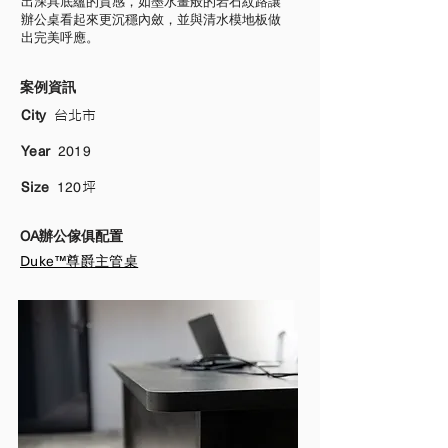
出深具底蘊的質感，如墨水畫般的岩石紋路讓
辦公桌看起來更沉穩內斂，並與清水模地板做
出完美呼應。
案例資訊
City
台北市
Year
2019
Size
120
坪
OA辦公傢俱配置
Duke™尊爵主管桌