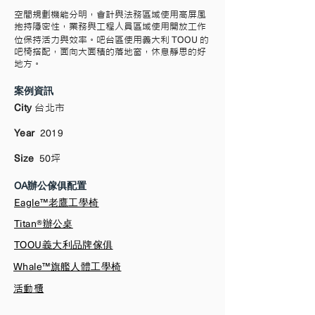
空間規劃機能分明，會計與法務區域使用高屏風
抱持隱密性，業務與工程人員區域使用開放工作
TOOU
位保持活力與效率。吧台區使用義大利
的
吧椅搭配，面向大面積的落地窗，休息靜思的好
地方。
案例資訊
City
台北市
Year
2019
Size
50
坪
OA辦公傢俱配置
Eagle™老鷹工學椅
Titan®辦公桌
TOOU義大利品牌傢俱
Whale™旗艦人體工學椅
活動櫃