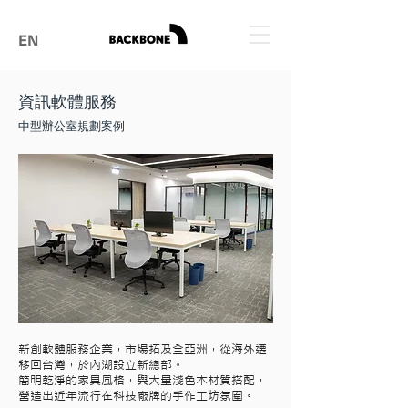
EN
資訊軟體服務
​中型辦公室規劃案例
新創軟體服務企業，市場拓及全亞洲，從海外遷
移回台灣，於內湖設立新總部。
簡明乾淨的家具風格，與大量淺色木材質搭配，
營造出近年流行在科技廠牌的手作工坊氛圍。