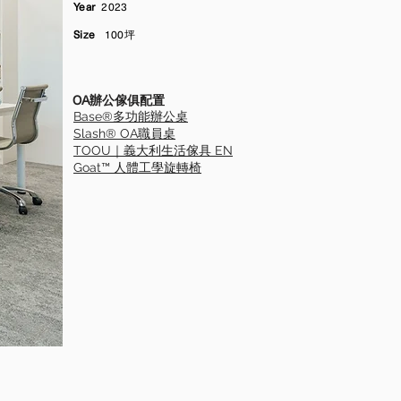
Year
2023
Size
100坪
OA辦公傢俱配置
Base®多功能辦公桌
Slash® OA職員桌
TOOU｜義大利生活傢具 EN
Goat™ 人體工學旋轉椅