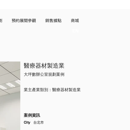
劃
預約展間參觀
銷售據點
商城
EN
醫療器材製造業
大坪數辦公室規劃案例
業主產業類別：醫療器材製造業
​案例資訊
City
台北
市