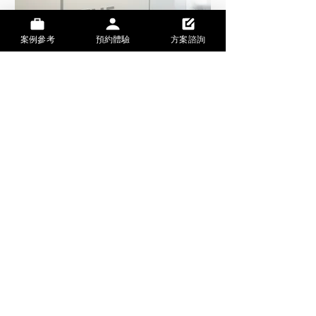
案例參考
預約體驗
方案諮詢
CONTACT
Tel:
+886 2 2356 9828
Mail:
hi@the-backbone.com
Address:
台灣台北市金山南路二段
十八號五樓
統編：
24755793