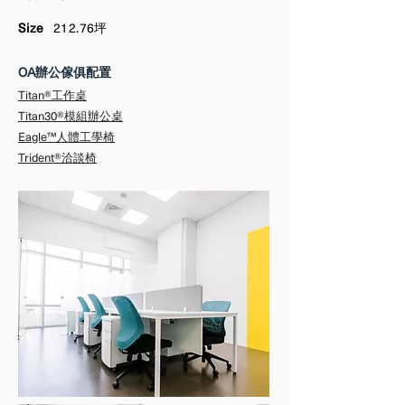
Size
212.76坪
OA辦公傢俱配置
Titan®工作桌
Titan30®模組辦公桌
Eagle™人體工學椅
Trident®洽談椅