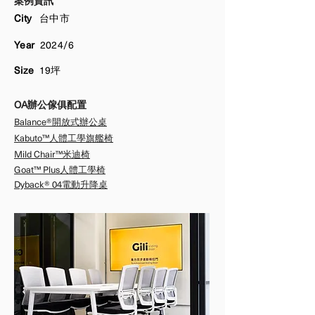
案例資訊
City
台中市
Year
2024/6
Size
19坪
OA辦公傢俱配置
Balance®開放式辦公桌
Kabuto™人體工學旗艦椅
​Mild Chair™米迪椅
​Goat™ Plus人體工學椅
Dyback® 04電動升降桌