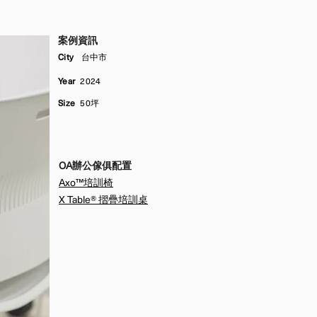
案例資訊
City
台中市
Year
2024
Size
50坪
OA辦公傢俱配置
Axo™培訓椅
X Table® 摺疊培訓桌