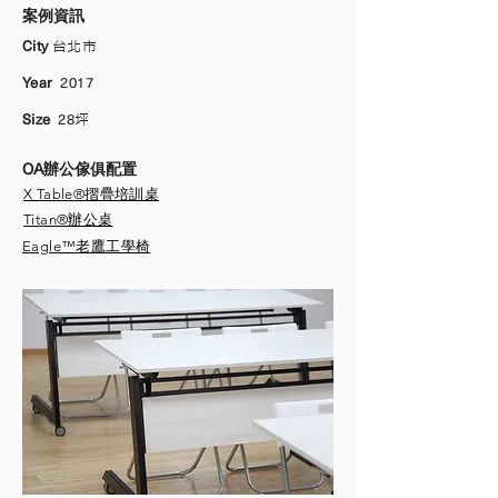
案例資訊
City
台北市
Year
2017
Size
28
坪
OA辦公傢俱配置
X Table®摺疊培訓桌
Titan®辦公桌
Eagle™老鷹工學椅