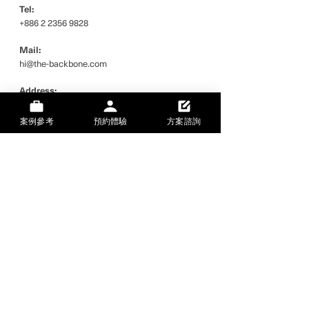
Tel:
+886 2 2356 9828
Mail:
hi@the-backbone.com
Address:
台灣台北市金山南路二段
十八號五樓
案例參考
預約體驗
方案諮詢
統編：
24755793
ABOUT US
品牌緣起
銷售據點
隱私政策
SERVICE