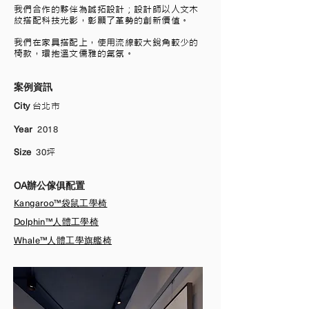
我們合作的夥伴為誠拓設計；設計師以人文木
紋搭配科技光影，彰顯了革勢的創新價值。
​我們在家具搭配上，使用流線較大銳角較少的
椅款，環抱溫文儒雅的氣氛。
案例資訊
City
台北市
Year
2018
Size
30
坪
OA辦公傢俱配置
Kangaroo™袋鼠工學椅
Dolphin™人體工學椅
Whale™人體工學旗艦椅