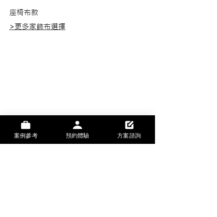
座椅布款
​>更多家飾布選擇
B26-68
B26-69
B26-67
B26-64
B26-61
B26-66
B26-65
B26-63
案例參考
預約體驗
方案諮詢
B26-60
BK-01
BK-02
BK-03
BMF-001
BMF-002
BMF-003
BMF-004