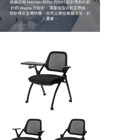
Herman Miller POSH
由曾經幫
設計椅款的設
Wayne
計師
所設計，渾圓造型收斂至兩側，
培訓場合全場排開，如同企鵝般集體出沒，討
人喜愛。