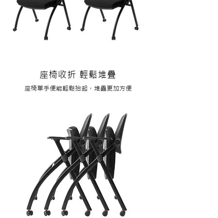
​座椅收折 輕鬆堆疊
​座椅單手便能輕鬆抬起，堆疊更加方便