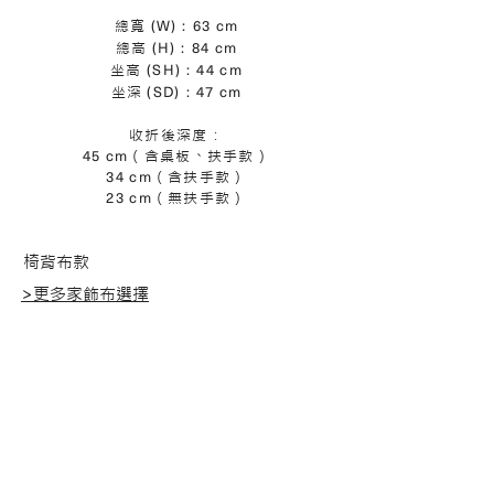
(W)：63 cm
總寬
(H)：84 cm
總高
(SH)：44 cm
坐高
(SD)：47 cm
坐深
收折後深度：
45 cm
（含桌板、扶手款）
34 cm
（含扶手款）
23 cm
（無扶手款）
椅背布款
​>更多家飾布選擇
BK-01M
BK-02M
BK-04M
BK-05M