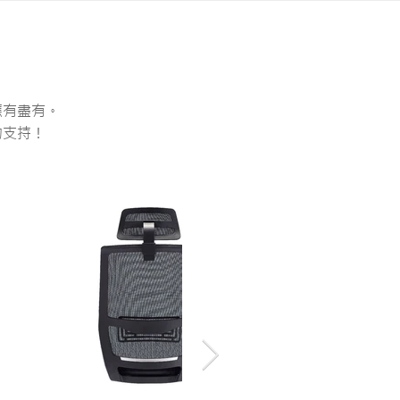
應有盡有。
的支持！