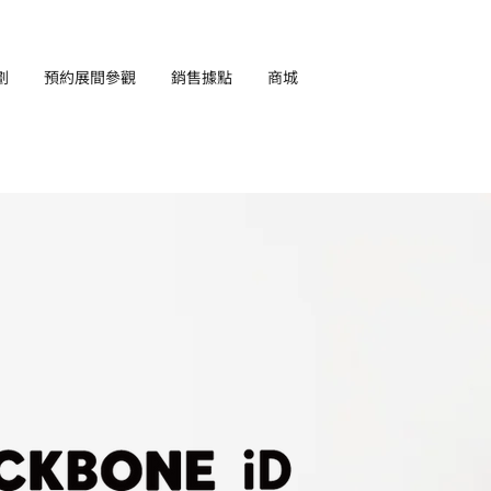
劃
預約展間參觀
銷售據點
商城
EN