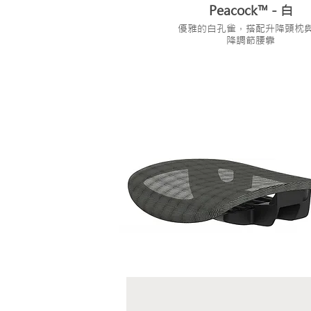
Peacock™ - 白
優雅的白孔雀，搭配升降頭枕
降調節腰靠