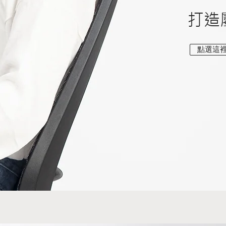
​打
點選這