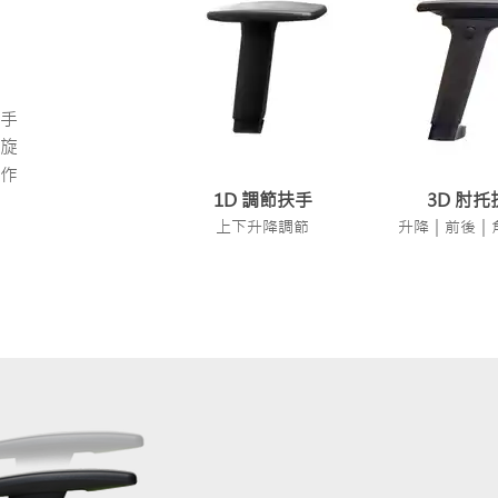
手
旋
作
1D 調節扶手
3D 肘托
上下升降調節
升降｜前後｜