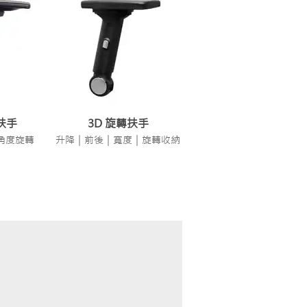
扶手
3D 旋轉扶手
角度旋轉
升降｜前後｜寬度｜旋轉收納