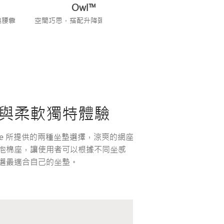
Owl™
Kangaroo
與腰靠
空間巧思，搭配升降頭枕與腰靠
強壯支撐姓，搭配可升
整頭枕
氣與柔軟獨特體驗
one 所提供的兩種坐墊選擇，涼爽的網座
泡棉座，讓使用者可以根據不同坐感
選最適合自己的坐墊。