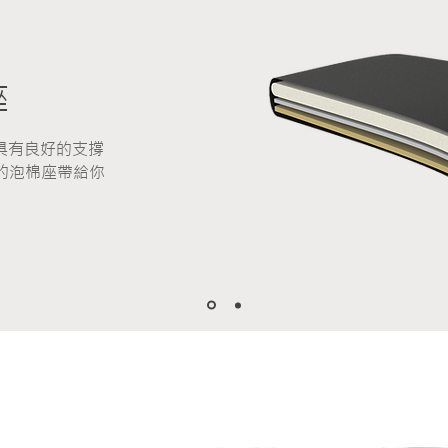
座
具有良好的支撐
的泡棉座帶給你