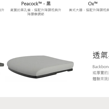
Peacock™ - 黑
Ox™
與升
氣質的黑孔雀，搭配升降頭枕與升
美式大器，搭配升降頭枕
降腰靠調節
​透
Backb
或厚實的
體驗來挑