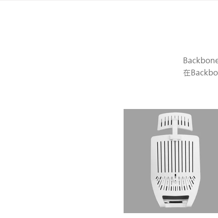
Back
在Bac