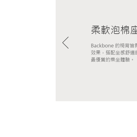
柔軟泡棉
Backbone ​
的椅背皆
效果，搭配坐感舒適
最優質的乘坐體驗。