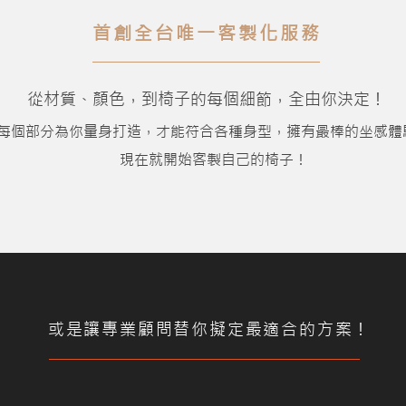
首創全台唯一客製化服務
從材質、顏色，到椅子的每個細節，全由你決定！
每個部分為你量身打造，才能符合各種身型，擁有最棒的坐感體
現在就開始客製自己的椅子！
​或是讓專業顧問替你擬定最適合的方案！