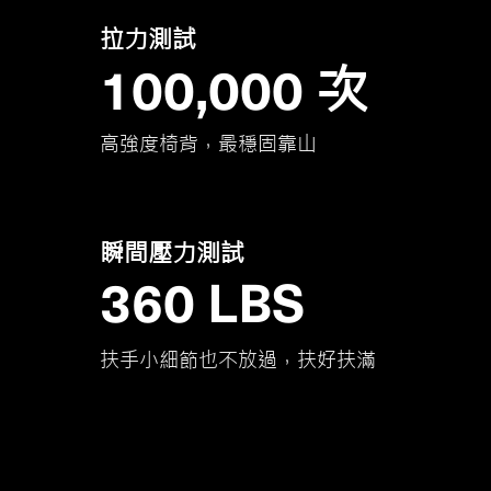
​拉力測試
100,000
次
​高強度椅背，最穩固靠山
​瞬間壓力測試
360 LBS
​扶手小細節也不放過，扶好扶滿