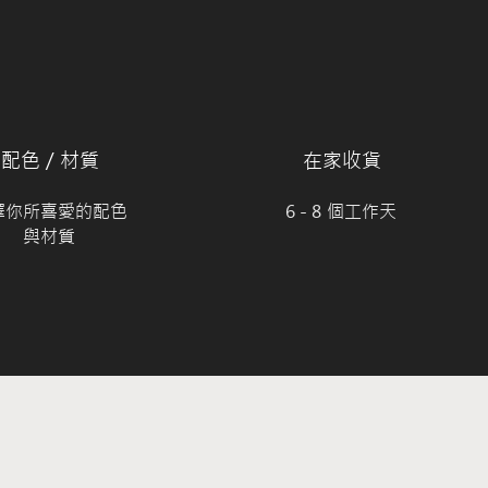
​配色 / 材質
​在家收貨
選擇你所喜愛的配色
6 - 8 個工作天
與材質