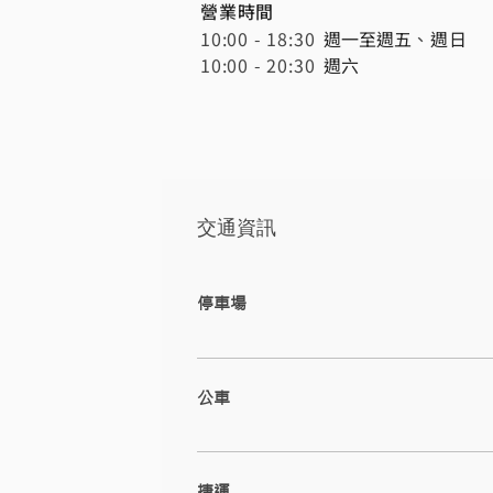
營業時間
10:00 - 18:30
週一至週
五
、
週日
10:00 - 20:30
週六
交通資訊
停車場
1. 19街停車場 地址：407台中市西屯區大墩十
心路二段201號 步行約 4 分鐘即可抵達。 ​ 
公車
下停車場 地址：​407台中市西屯區文心路二段
搭乘73、157、151、152、153、157
捷運