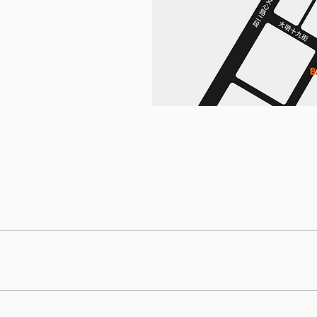
九街241號 步行約 1 分鐘即可抵達。 ​ 2. 順天經貿廣場SWEETEN PL
3. Times 台中大容西街停車場 地址： 407台中市西屯區大容西街211號 
5號 步行約 5 分鐘即可抵達。 ​
、綠1、綠2​ 至【文心第二市政大樓】站點，步行約 5 分鐘即可抵達。