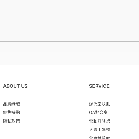
】下車 從2號出口出站，步行約 5分鐘即可抵達。
07​台中市西屯區文心路二段與台灣大道二段交叉口 步行約 5 分鐘即可抵達。 2.
可抵達。 3.Youbike台中市政府 地址： 407台中市西屯區臺灣大道三段9
ABOUT US
SERVICE
品牌緣起
辦公室規劃
銷售據點
OA辦公桌
隱私政策
電動升降桌
人體工學椅
全台體驗館