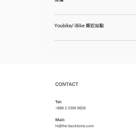
搭乘台中捷運綠線（G 線），於【市政府站
Youbike/ iBike 鄰近站點
1.iBike 捷運市府站（出口2） 地址： 4
市西屯區文心路二段645號 步行約 5 分鐘即
CONTACT
Tel:
+886 2 2356 9828
Mail:
hi@the-backbone.com