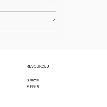
iBike 市政府文心樓 地址： 407台中
9號 步行約 9 分鐘即可抵達。
RESOURCES
採購攻略
案例參考