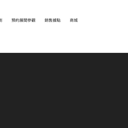
劃
預約展間參觀
銷售據點
商城
EN