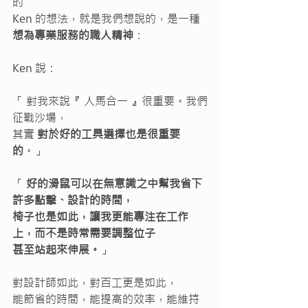
的
Ken 的想法，就是我們想說的，是一種 
想為專業服務的職人精神
：
Ken 說：
「 對我來說『 人馬合一 』很重要。我們
征戰沙場，
其實 
對於好的工具選擇也是很重要
的
。」
「 
好的滑鼠可以在無意識之中幫我省下
許多點擊、設計的時間，
椅子也是如此，讓我更能專注在工作
上，而不是時常需要調整位子
甚至站起來伸展。
」
對設計師如此，對百工更是如此，
能節省的時間，能提高的效率，能維持