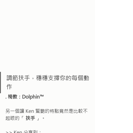
調節扶手，穩穩支撐你的每個動
作
. 椅款：Dolphin™
另一個讓 Ken 驚艷的特點竟然是比較不
起眼的「 
扶手 
」。
>> Ken 分享到：