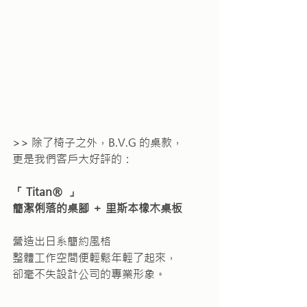
>> 除了椅子之外，B.V.G 的桌款，
更是我們客戶大好評的：
「 Titan®  」
簡潔俐落的桌腳 ＋ 里斯本橡木桌板
營造出日系簡約風格
整體工作空間便輕鬆年輕了起來，
卻毫不失設計公司的專業形象。