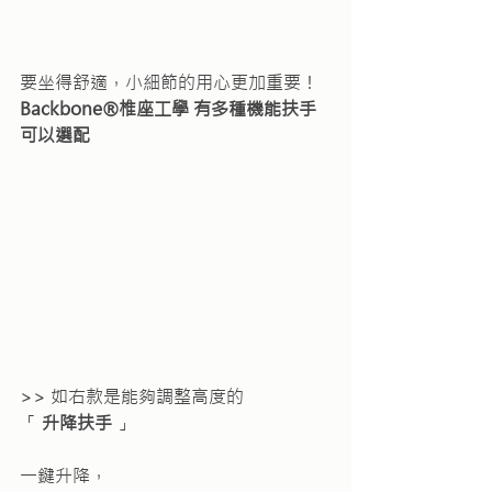
要坐得舒適，小細節的用心更加重要！
Backbone®椎座工學 有多種機能扶手
可以選配
>> 如右款是能夠調整高度的
「 
升降扶手
 」
一鍵升降，