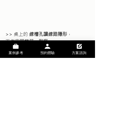
>> 桌上的 
線槽孔讓線路隱形
，
工作空間簡單、整齊，
工作更有效率，
案例參考
預約體驗
方案諮詢
思慮更清晰！