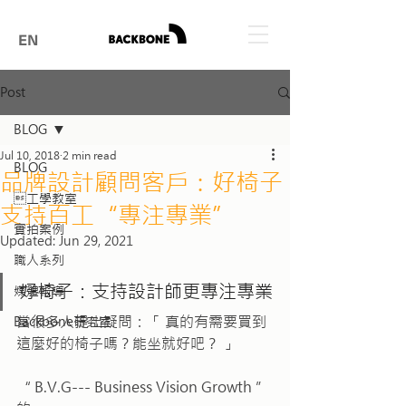
EN
Post
BLOG
Jul 10, 2018
2 min read
BLOG
品牌設計顧問客戶：好椅子
工學教室
支持百工“專注專業”
實拍案例
Updated:
Jun 29, 2021
職人系列
好椅子：支持設計師更專注專業
媒體報導
當很多人提出疑問：「 真的有需要買到
Backbone研究室
這麼好的椅子嗎？能坐就好吧？ 」
“ B.V.G--- Business Vision Growth ” 