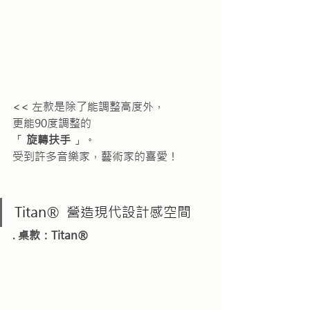
<< 左款是除了能調整高度外，
更能90度調整的
「 
旋轉扶手
 」。
受到許多音樂家，藝術家的喜愛！
Titan®  營造現代設計感空間
. 桌款：Titan®