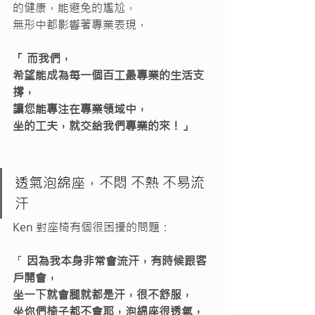
的健康，能避免的尷尬，
無形中都影響著專業表現，
「 而我們，
希望能成為每一個百工最專業的生活支
撐，
讓您能專注在專業領域中，
坐的工夫，就交給我們專業的來！」
透氣泡綿座，不悶 不熱 不易流
汗
Ken 對座椅有個很困擾的問題：
「
 因為我本身非常會流汗，有時候跟客
戶開會，
坐一下就會腿就都是汗，很不舒服，
坐你們椅子都不會耶，泡綿座很透氣，