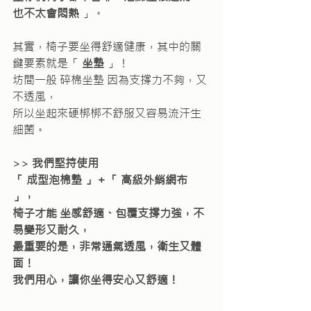
也不太會悶熱
 」。
其實，椅子要坐得舒適健康，其中的關
鍵要素就是「 
坐墊
 」！
坊間一般 碎棉坐墊 因為支撐力不夠，又
不透風，
所以坐起來硬梆梆不舒服又容易流汗生
細菌。
>> 
我們堅持使用
「 成型泡棉墊 」＋「 高級外銷網布 
」，
椅子才能 坐感舒適、包覆支撐力強，不
易變形又耐久，
最重要的是，非常通氣透風，衛生又體
面！
我們用心，讓你坐得安心又舒適！