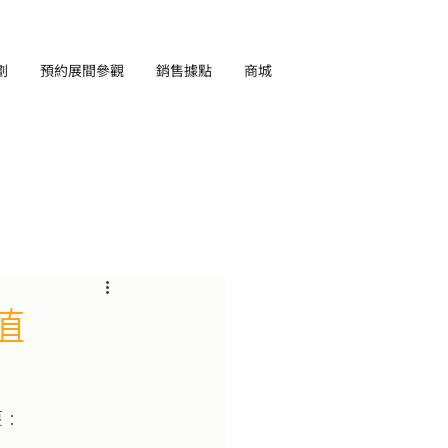
劃
預約展間參觀
銷售據點
商城
EN
值
衷：