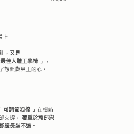
還看上
計，又是
比最佳人體工學椅 」，
了想照顧員工的心。
 
可調節泡棉 」
在細節
部支撐， 
著重於背部與
舒緩長坐不適。