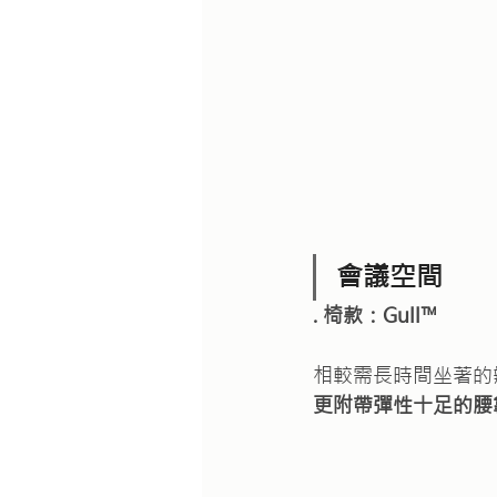
會議空間
. 椅款：Gull™   
相較需長時間坐著的
更附帶彈性十足的腰