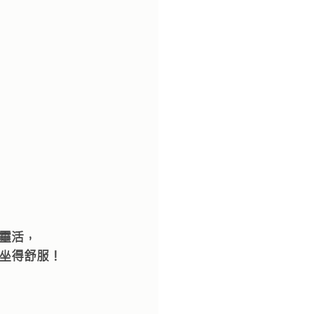
巧靈活，
坐得舒服！