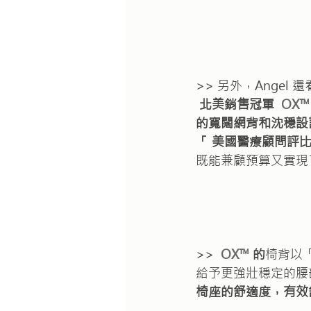
>> 另外，Angel 
北美銷售冠軍  
OX™
的寬闊網背和沈穩設
「 美國醫療顧問評
既能兼顧預算又實現
>> 
OX™
 的
椅背以「
給予更強壯穩定的腰
椅座的舒適度，有效