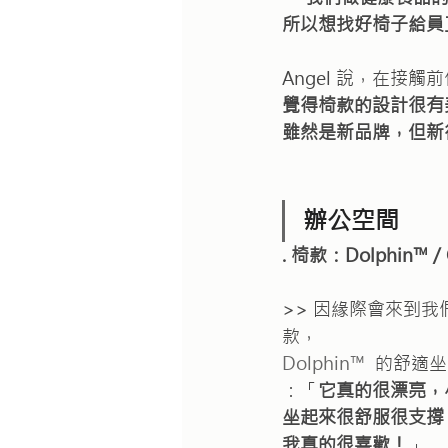
所以想找好椅子給員
Angel 說，在接
覺得椅款的設計很有美
雖然是新品牌，但新
辦公空間
. 椅款：Dolphin™ / 
>> 因緣際會來到我
款，
Dolphin™ 
 的舒適坐
：「
它真的很漂亮，
坐起來很舒服很支撐
我真的很喜歡！
」