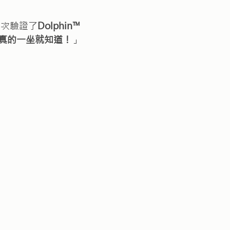
們再次驗證了
Dolphin™
真的一坐就知道！
」