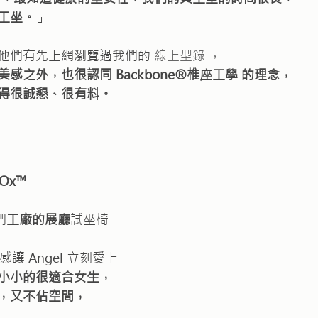
工坐。
」
觸前他們有先上網瀏覽過我們的 
線上型錄
 ，
感之外，也很認同 Backbone®椎座工學 的理念，
得很誠懇、很有料。
Ox™  
們
工廠的展廳
試坐椅
感讓 Angel 立刻愛上
小小的很適合女生，
，又不佔空間，