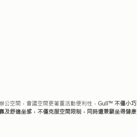
辦公空間，會議空間更著重活動便利性，
Gull™
 不僅小
靠及舒適坐感，不僅克服空間限制，同時還兼顧坐得健康